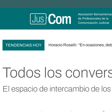
Saltar
Asociación Iberoameric
de Profesionales de la
al
Comunicación Judicial
contenido
Horacio Rosatti: “En ocasiones, debe
TENDENCIAS HOY
Todos los conve
El espacio de intercambio de los