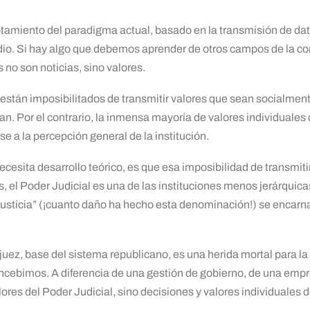
otamiento del paradigma actual, basado en la transmisión de dato
dio. Si hay algo que debemos aprender de otros campos de la c
s no son noticias, sino valores.
s están imposibilitados de transmitir valores que sean socialme
n. Por el contrario, la inmensa mayoría de valores individuales 
se a la percepción general de la institución.
necesita desarrollo teórico, es que esa imposibilidad de transmiti
el Poder Judicial es una de las instituciones menos jerárquicas.
Justicia” (¡cuanto daño ha hecho esta denominación!) se encarn
uez, base del sistema republicano, es una herida mortal para l
concebimos. A diferencia de una gestión de gobierno, de una em
ores del Poder Judicial, sino decisiones y valores individuales 