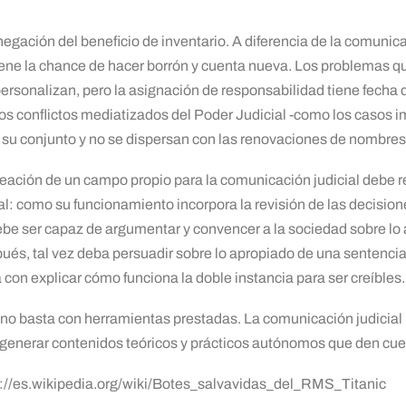
negación del beneficio de inventario. A diferencia de la comunicac
iene la chance de hacer borrón y cuenta nueva. Los problemas q
 personalizan, pero la asignación de responsabilidad tiene fecha
os conflictos mediatizados del Poder Judicial -como los casos 
 su conjunto y no se dispersan con las renovaciones de nombres 
reación de un campo propio para la comunicación judicial debe re
ial: como su funcionamiento incorpora la revisión de las decisi
ebe ser capaz de argumentar y convencer a la sociedad sobre l
ués, tal vez deba persuadir sobre lo apropiado de una sentenc
con explicar cómo funciona la doble instancia para ser creíbles.
, no basta con herramientas prestadas. La comunicación judicial 
 generar contenidos teóricos y prácticos autónomos que den cue
://es.wikipedia.org/wiki/Botes_salvavidas_del_RMS_Titanic