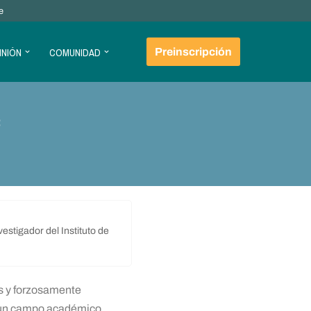
e
INIÓN
COMUNIDAD
Preinscripción
c
estigador del Instituto de
s y forzosamente
a un campo académico