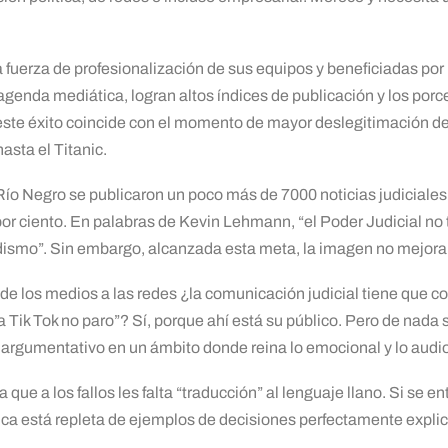
 a fuerza de profesionalización de sus equipos y beneficiadas por
a agenda mediática, logran altos índices de publicación y los por
este éxito coincide con el momento de mayor deslegitimación d
sta el Titanic.
Río Negro se publicaron un poco más de 7000 noticias judiciales 
 por ciento. En palabras de Kevin Lehmann, “el Poder Judicial no
dismo”. Sin embargo, alcanzada esta meta, la imagen no mejora
de los medios a las redes ¿la comunicación judicial tiene que cor
 Tik Tok no paro”? Sí, porque ahí está su público. Pero de nada s
y argumentativo en un ámbito donde reina lo emocional y lo audi
 que a los fallos les falta “traducción” al lenguaje llano. Si se e
ica está repleta de ejemplos de decisiones perfectamente expl