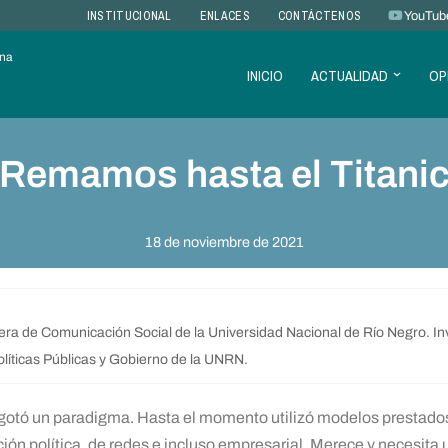
INSTITUCIONAL
ENLACES
CONTÁCTENOS
YouTub
ana
INICIO
ACTUALIDAD
OP
Remamos hasta el Titani
18 de noviembre de 2021
rera de Comunicación Social de la Universidad Nacional de Río Negro. Inv
olíticas Públicas y Gobierno de la UNRN.
agotó un paradigma. Hasta el momento utilizó modelos prestado
ión política, de redes e incluso empresarial. Merece y necesit