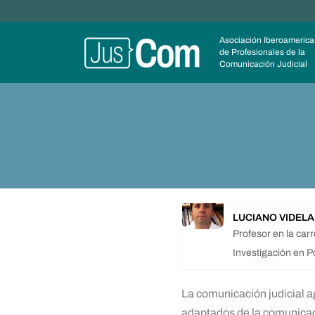
Saltar
Asociación Iberoameric
de Profesionales de la
al
Comunicación Judicial
contenido
LUCIANO VIDELA
Profesor en la car
Investigación en P
La comunicación judicial 
adaptados de la comunicac