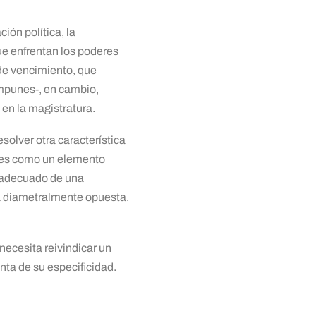
ión política, la
ue enfrentan los poderes
 de vencimiento, que
impunes-, en cambio,
en la magistratura.
solver otra característica
ones como un elemento
o adecuado de una
ia diametralmente opuesta.
necesita reivindicar un
nta de su especificidad.