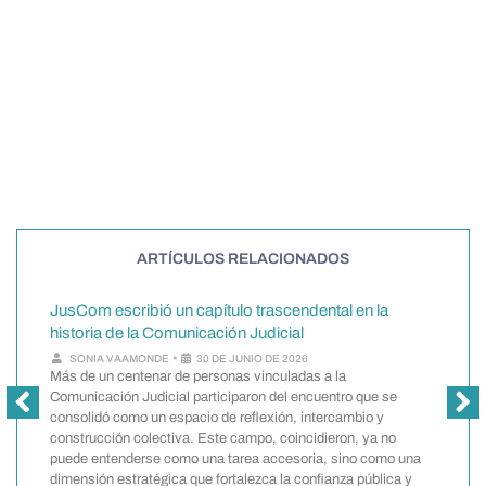
¿Le gustó? Compártalo en:
ARTÍCULOS RELACIONADOS
JusCom escribió un capítulo trascendental en la
historia de la Comunicación Judicial
¿
•
SONIA VAAMONDE
30 DE JUNIO DE 2026
i
Más de un centenar de personas vinculadas a la
i
Comunicación Judicial participaron del encuentro que se
consolidó como un espacio de reflexión, intercambio y
construcción colectiva. Este campo, coincidieron, ya no
t
puede entenderse como una tarea accesoria, sino como una
a
dimensión estratégica que fortalezca la confianza pública y