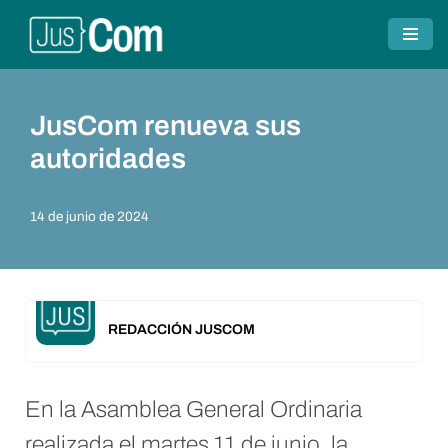
Saltar
al
contenido
JusCom renueva sus
autoridades
14 de junio de 2024
REDACCIÓN JUSCOM
En la Asamblea General Ordinaria
realizada el martes 11 de junio, la