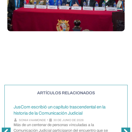
¿Le gustó? Compártalo en:
ARTÍCULOS RELACIONADOS
JusCom escribió un capítulo trascendental en la
historia de la Comunicación Judicial
¿
•
SONIA VAAMONDE
30 DE JUNIO DE 2026
i
Más de un centenar de personas vinculadas a la
i
Comunicación Judicial participaron del encuentro que se