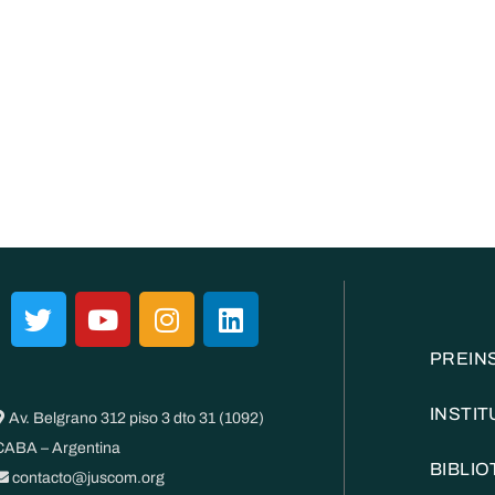
PREIN
INSTI
Av. Belgrano 312 piso 3 dto 31 (1092)
CABA – Argentina
BIBLI
contacto@juscom.org