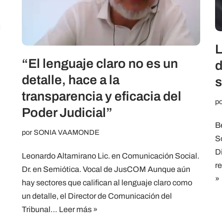
L
“El lenguaje claro no es un
d
detalle, hace a la
s
transparencia y eficacia del
p
Poder Judicial”
B
por
SONIA VAAMONDE
S
D
Leonardo Altamirano Lic. en Comunicación Social.
r
Dr. en Semiótica. Vocal de JusCOM Aunque aún
»
hay sectores que califican al lenguaje claro como
un detalle, el Director de Comunicación del
Tribunal…
Leer más »