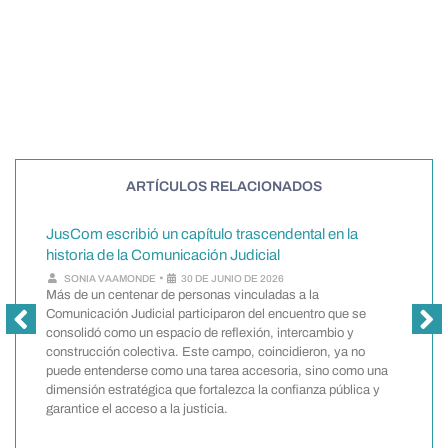
¿Le gustó? Compártalo en:
ARTÍCULOS RELACIONADOS
JusCom escribió un capítulo trascendental en la
historia de la Comunicación Judicial
¿
•
SONIA VAAMONDE
30 DE JUNIO DE 2026
i
Más de un centenar de personas vinculadas a la
i
Comunicación Judicial participaron del encuentro que se
consolidó como un espacio de reflexión, intercambio y
construcción colectiva. Este campo, coincidieron, ya no
t
puede entenderse como una tarea accesoria, sino como una
a
dimensión estratégica que fortalezca la confianza pública y
garantice el acceso a la justicia.