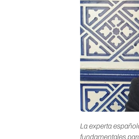
La experta españo
fundamentales para