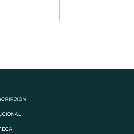
social, la posverdad y la IA
SCRIPCIÓN
TUCIONAL
OTECA