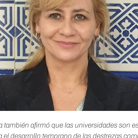
la también
afirmó que las universidades son e
 el desarrollo temprano de las destrezas com