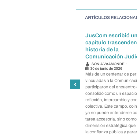
ARTÍCULOS RELACIONA
El desafío de comunicar
JusCom escribió u
justicia tendrá su primer
capítulo trascendent
congreso en Argentina
historia de la
Comunicación Judic
SONIA VAAMONDE
•
20 de abril de 2026
SONIA VAAMONDE
•
Kevin Lehmann, presidente de
30 de junio de 2026
JusCom, anticipó los ejes del Primer
Más de un centenar de pe
Congreso Iberoamericano de
vinculadas a la Comunicaci
Comunicación Judicial. Será el 25 y
participaron del encuentro
26 de junio en modalidad híbrida, con
consolidó como un espacio
sede en Buenos Aires. Convoca a
reflexión, intercambio y co
comunicadores institucionales,
colectiva. Este campo, coin
periodistas, académicos,
ya no puede entenderse c
magistrados, abogados,
tarea accesoria, sino com
investigadores, en un contexto
dimensión estratégica que 
atravesado por la desconfianza
la confianza pública y garan