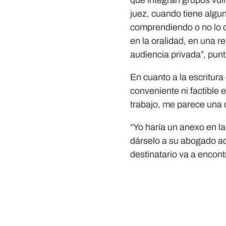
juez, cuando tiene alguno
comprendiendo o no lo qu
en la oralidad, en una r
audiencia privada”, punt
En cuanto a la escritur
conveniente ni factible 
trabajo, me parece una 
“Yo haría un anexo en la
dárselo a su abogado act
destinatario va a encon
¿Le gustó? 