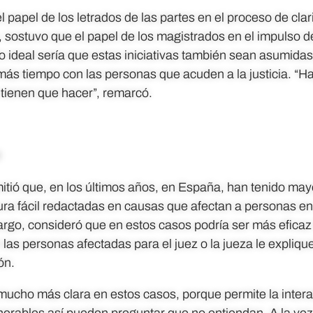
l papel de los letrados de las partes en el proceso de clar
o, sostuvo que el papel de los magistrados en el impulso d
o ideal sería que estas iniciativas también sean asumidas
más tiempo con las personas que acuden a la justicia. “H
 tienen que hacer”, remarcó.
l
tió que, en los últimos años, en España, han tenido mayor
ra fácil redactadas en causas que afectan a personas en
argo, consideró que en estos casos podría ser más eficaz
las personas afectadas para el juez o la jueza le explique
ón.
mucho más clara en estos casos, porque permite la inter
nerables así pueden preguntar que no entiendan. A la vez,