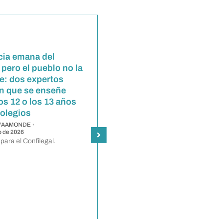
icia emana del
El desafío de comunicar
 pero el pueblo no la
justicia tendrá su primer
e: dos expertos
congreso en Argentina
n que se enseñe
SONIA VAAMONDE
•
20 de abril de 2026
os 12 o los 13 años
Kevin Lehmann, presidente de
colegios
JusCom, anticipó los ejes del Primer
 VAAMONDE
•
Congreso Iberoamericano de
io de 2026
Comunicación Judicial. Será el 25 y
 para el Confilegal.
26 de junio en modalidad híbrida, con
sede en Buenos Aires. Convoca a
comunicadores institucionales,
periodistas, académicos,
magistrados, abogados,
investigadores, en un contexto
atravesado por la desconfianza