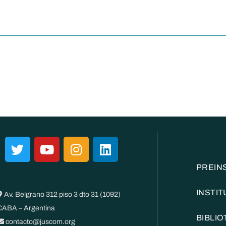
PREIN
INSTI
Av. Belgrano 312 piso 3 dto 31 (1092)
CABA – Argentina
BIBLI
contacto@juscom.org