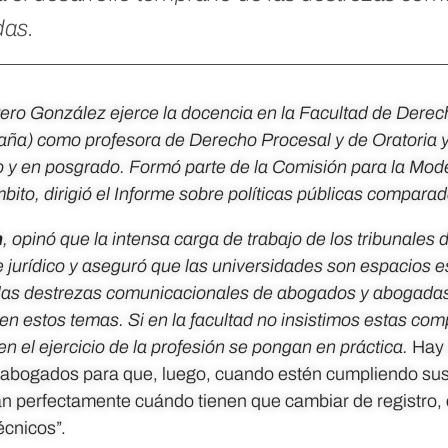
das.
etero González ejerce la docencia en la Facultad de Derec
paña) como profesora de Derecho Procesal y de Oratoria 
 y en posgrado. Formó parte de la Comisión para la Mod
bito, dirigió el
Informe sobre políticas públicas compara
m
, opinó que la intensa carga de trabajo de los tribunales d
je jurídico y aseguró que las universidades son espacios e
 las destrezas comunicacionales de abogados y abogadas
en estos temas. Si en la facultad no insistimos estas c
en el ejercicio de la profesión se pongan en práctica.
Hay
 abogados para que, luego, cuando estén cumpliendo sus
epan perfectamente cuándo tienen que cambiar de registro,
écnicos”.