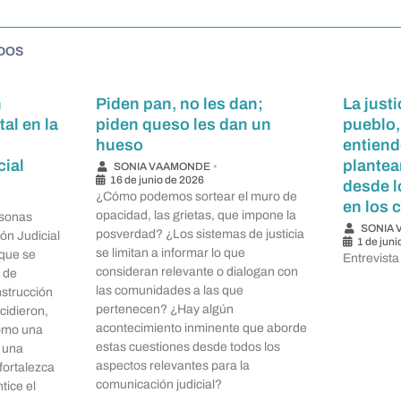
DOS
n
Piden pan, no les dan;
La just
al en la
piden queso les dan un
pueblo,
hueso
entiend
ial
plantea
SONIA VAAMONDE
•
16 de junio de 2026
desde l
¿Cómo podemos sortear el muro de
en los 
opacidad, las grietas, que impone la
rsonas
SONIA
posverdad? ¿Los sistemas de justicia
ón Judicial
1 de jun
se limitan a informar lo que
 que se
Entrevista
consideran relevante o dialogan con
 de
las comunidades a las que
nstrucción
pertenecen? ¿Hay algún
cidieron,
acontecimiento inminente que aborde
omo una
estas cuestiones desde todos los
o una
aspectos relevantes para la
fortalezca
comunicación judicial?
tice el